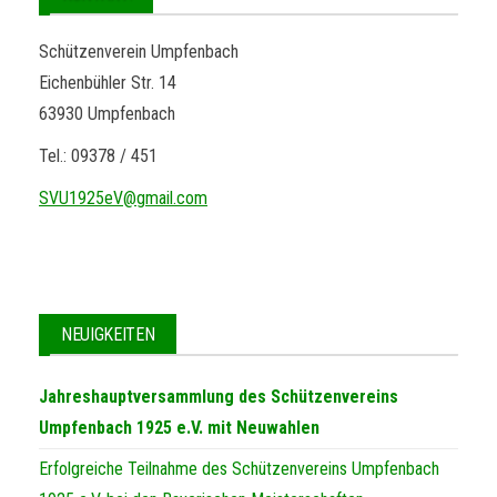
e
u
n
c
Schützenverein Umpfenbach
-
Eichenbühler Str. 14
h
N
63930 Umpfenbach
a
e
v
Tel.: 09378 / 451
u
i
n
SVU1925eV@gmail.com
g
d
a
t
A
i
n
o
NEUIGKEITEN
s
n
i
Jahreshauptversammlung des Schützenvereins
c
Umpfenbach 1925 e.V. mit Neuwahlen
h
Erfolgreiche Teilnahme des Schützenvereins Umpfenbach