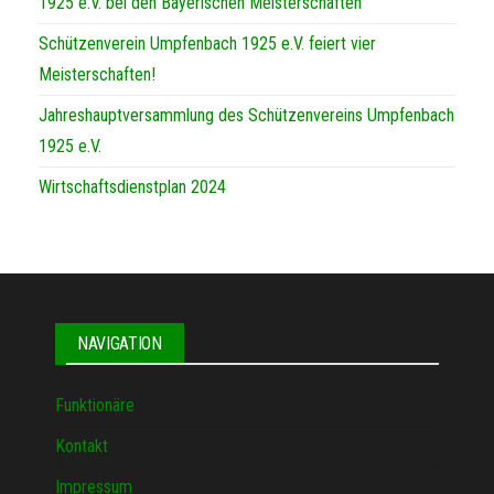
t
1925 e.V. bei den Bayerischen Meisterschaften
e
Schützenverein Umpfenbach 1925 e.V. feiert vier
n
Meisterschaften!
,
Jahreshauptversammlung des Schützenvereins Umpfenbach
N
1925 e.V.
a
Wirtschaftsdienstplan 2024
v
i
g
a
NAVIGATION
t
i
Funktionäre
o
Kontakt
n
Impressum